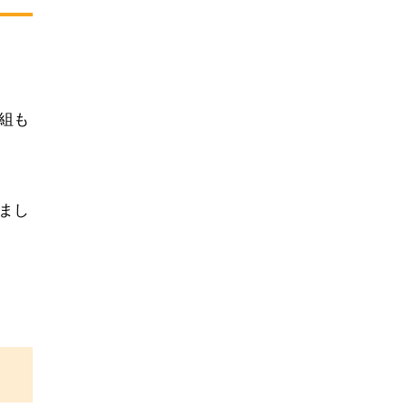
組も
まし