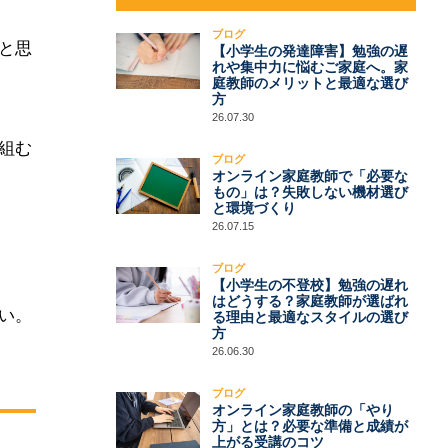
ブログ
と思
【小学生の発達障害】勉強の遅
れや集中力に悩むご家庭へ。家
庭教師のメリットと最適な選び
方
26.07.30
組む
ブログ
オンライン家庭教師で「必要な
もの」は？失敗しない機材選び
と環境づくり
26.07.15
ブログ
【小学生の不登校】勉強の遅れ
はどうする？家庭教師が選ばれ
い。
る理由と最適なスタイルの選び
方
26.06.30
ブログ
オンライン家庭教師の「やり
方」とは？必要な準備と成績が
上がる受講のコツ