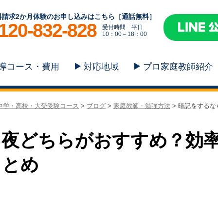
料請求2か月体験のお申し込みはこちら［通話無料］
120-832-828
受付時間 平日
10：00～18：00
導コース・費用
対応地域
プロ家庭教師紹介
、中学・高校・大受受験コース
>
ブログ
>
家庭教師・勉強方法
>
暗記をするな
と夜どちらがおすすめ？効
まとめ