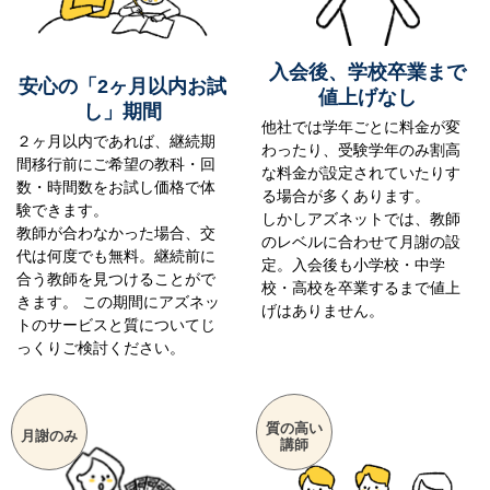
入会後、学校卒業まで
安心の「2ヶ月以内お試
値上げなし
し」期間
他社では学年ごとに料金が変
２ヶ月以内であれば、継続期
わったり、受験学年のみ割高
間移行前にご希望の教科・回
な料金が設定されていたりす
数・時間数をお試し価格で体
る場合が多くあります。
験できます。
しかしアズネットでは、教師
教師が合わなかった場合、交
のレベルに合わせて月謝の設
代は何度でも無料。継続前に
定。入会後も小学校・中学
合う教師を見つけることがで
校・高校を卒業するまで値上
きます。 この期間にアズネッ
げはありません。
トのサービスと質についてじ
っくりご検討ください。
質の高い
月謝のみ
講師